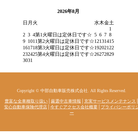
2026年8月
日
月
火
水
木
金
土
1
2
3
4
第1火曜日は定休日です☆
5
6
7
8
9
10
11
第2火曜日は定休日です☆
12
13
14
15
16
17
18
第3火曜日は定休日です☆
19
20
21
22
23
24
25
第4火曜日は定休日です☆
26
27
28
29
30
31
Copyright © 中部自動車販売株式会社. All Rights Reserved.
豊富な全車種取り扱い
│
厳選中古車情報
│
充実サービスメンテナンス
安心自動車保険代理店
│
今すぐアクセス会社概要
│
プライバシーポリ
ー