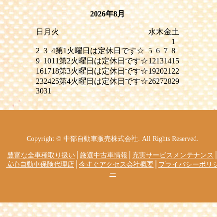
2026年8月
日
月
火
水
木
金
土
1
2
3
4
第1火曜日は定休日です☆
5
6
7
8
9
10
11
第2火曜日は定休日です☆
12
13
14
15
16
17
18
第3火曜日は定休日です☆
19
20
21
22
23
24
25
第4火曜日は定休日です☆
26
27
28
29
30
31
Copyright © 中部自動車販売株式会社. All Rights Reserved.
豊富な全車種取り扱い
│
厳選中古車情報
│
充実サービスメンテナンス
安心自動車保険代理店
│
今すぐアクセス会社概要
│
プライバシーポリ
ー