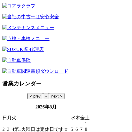
営業カレンダー
2026年8月
日
月
火
水
木
金
土
1
2
3
4
第1火曜日は定休日です☆
5
6
7
8