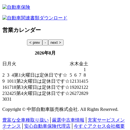
営業カレンダー
2026年8月
日
月
火
水
木
金
土
1
2
3
4
第1火曜日は定休日です☆
5
6
7
8
9
10
11
第2火曜日は定休日です☆
12
13
14
15
16
17
18
第3火曜日は定休日です☆
19
20
21
22
23
24
25
第4火曜日は定休日です☆
26
27
28
29
30
31
Copyright © 中部自動車販売株式会社. All Rights Reserved.
豊富な全車種取り扱い
│
厳選中古車情報
│
充実サービスメン
テナンス
│
安心自動車保険代理店
│
今すぐアクセス会社概要