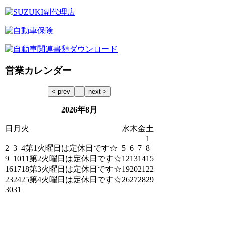
営業カレンダー
2026年8月
日
月
火
水
木
金
土
1
2
3
4
第1火曜日は定休日です☆
5
6
7
8
9
10
11
第2火曜日は定休日です☆
12
13
14
15
16
17
18
第3火曜日は定休日です☆
19
20
21
22
23
24
25
第4火曜日は定休日です☆
26
27
28
29
30
31