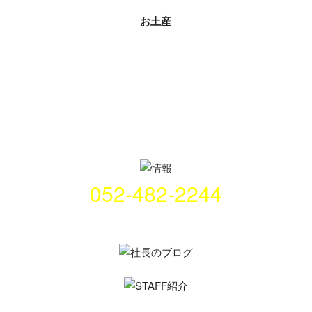
ナ
お土産
ビ
ゲ
ー
シ
ョ
ン
052-482-2244
名古屋市中村区畑江通8丁目49番地