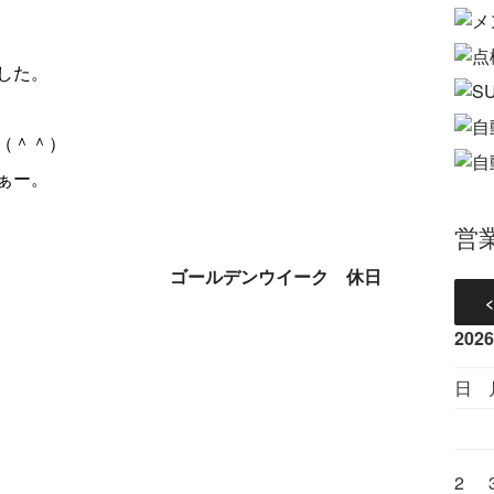
した。
（＾＾）
ぁー。
営
ゴールデンウイーク 休日
202
日
2