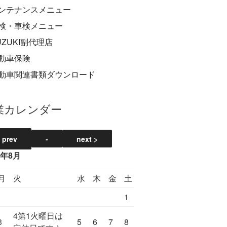
業カレンダー
6年8月
月
火
水
木
金
土
1
4
第1火曜日は
3
5
6
7
8