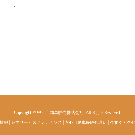
・・・。
Copyright © 中部自動車販売株式会社. All Rights Reserved.
情報
│
充実サービスメンテナンス
│
安心自動車保険代理店
│
今すぐアク