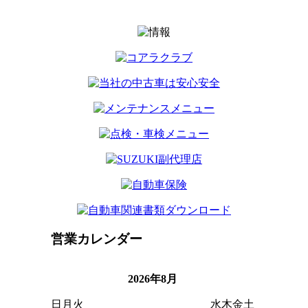
営業カレンダー
2026年8月
日
月
火
水
木
金
土