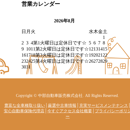
営業カレンダー
2026年8月
日
月
火
水
木
金
土
1
2
3
4
第1火曜日は定休日です☆
5
6
7
8
9
10
11
第2火曜日は定休日です☆
12
13
14
15
16
17
18
第3火曜日は定休日です☆
19
20
21
22
23
24
25
第4火曜日は定休日です☆
26
27
28
29
30
31
Copyright © 中部自動車販売株式会社. All Rights Reserved.
豊富な全車種取り扱い
│
厳選中古車情報
│
充実サービスメンテナンス
安心自動車保険代理店
│
今すぐアクセス会社概要
│
プライバシーポリ
ー