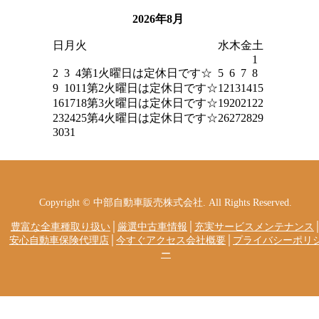
2026年8月
日
月
火
水
木
金
土
1
2
3
4
第1火曜日は定休日です☆
5
6
7
8
9
10
11
第2火曜日は定休日です☆
12
13
14
15
16
17
18
第3火曜日は定休日です☆
19
20
21
22
23
24
25
第4火曜日は定休日です☆
26
27
28
29
30
31
Copyright © 中部自動車販売株式会社. All Rights Reserved.
豊富な全車種取り扱い
│
厳選中古車情報
│
充実サービスメンテナンス
安心自動車保険代理店
│
今すぐアクセス会社概要
│
プライバシーポリ
ー