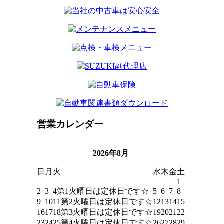
営業カレンダー
2026年8月
日
月
火
水
木
金
土
1
2
3
4
第1火曜日は定休日です☆
5
6
7
8
9
10
11
第2火曜日は定休日です☆
12
13
14
15
16
17
18
第3火曜日は定休日です☆
19
20
21
22
23
24
25
第4火曜日は定休日です☆
26
27
28
29