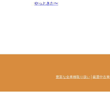
やっときた〜
豊富な全車種取り扱い
│
厳選中古車