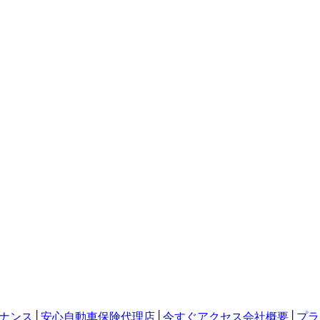
ナンス
│
安心自動車保険代理店
│
今すぐアクセス会社概要
│
プラ