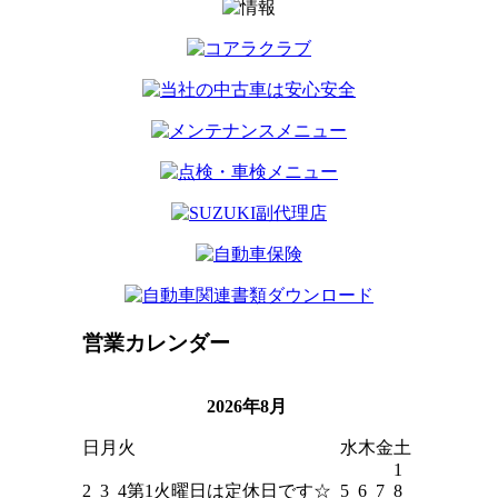
営業カレンダー
2026年8月
日
月
火
水
木
金
土
1
2
3
4
第1火曜日は定休日です☆
5
6
7
8